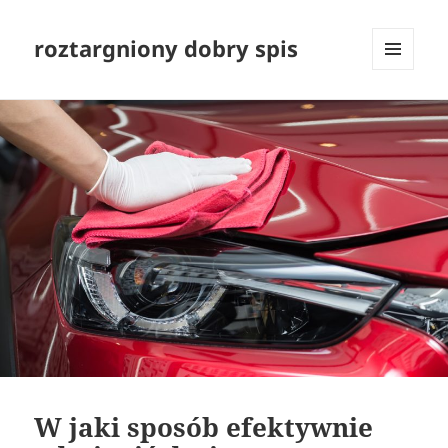
roztargniony dobry spis
MENU
I
WIDGETY
W jaki sposób efektywnie