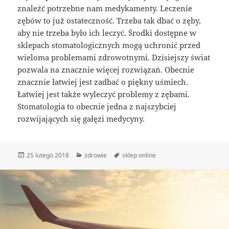
znaleźć potrzebne nam medykamenty. Leczenie
zębów to już ostateczność. Trzeba tak dbać o zęby,
aby nie trzeba było ich leczyć. Środki dostępne w
sklepach stomatologicznych mogą uchronić przed
wieloma problemami zdrowotnymi. Dzisiejszy świat
pozwala na znacznie więcej rozwiązań. Obecnie
znacznie łatwiej jest zadbać o piękny uśmiech.
Łatwiej jest także wyleczyć problemy z zębami.
Stomatologia to obecnie jedna z najszybciej
rozwijających się gałęzi medycyny.
Data
Kategorie
Tagi
25 lutego 2018
zdrowie
sklep online
publikacji