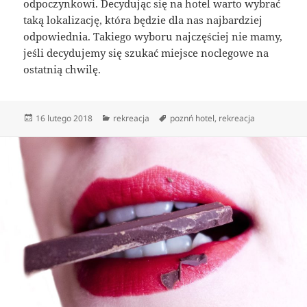
odpoczynkowi. Decydując się na hotel warto wybrać
taką lokalizację, która będzie dla nas najbardziej
odpowiednia. Takiego wyboru najczęściej nie mamy,
jeśli decydujemy się szukać miejsce noclegowe na
ostatnią chwilę.
Data
Kategorie
Tagi
16 lutego 2018
rekreacja
poznń hotel
,
rekreacja
publikacji