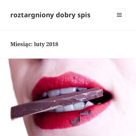
roztargniony dobry spis
MENU
I
WIDGETY
Miesiąc:
luty 2018