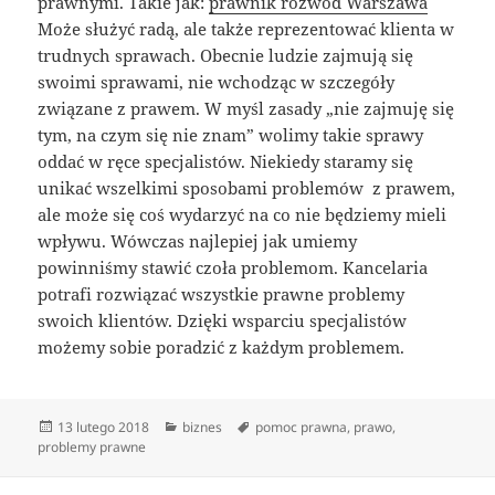
prawnymi. Takie jak:
prawnik rozwód Warszawa
Może służyć radą, ale także reprezentować klienta w
trudnych sprawach. Obecnie ludzie zajmują się
swoimi sprawami, nie wchodząc w szczegóły
związane z prawem. W myśl zasady „nie zajmuję się
tym, na czym się nie znam” wolimy takie sprawy
oddać w ręce specjalistów. Niekiedy staramy się
unikać wszelkimi sposobami problemów z prawem,
ale może się coś wydarzyć na co nie będziemy mieli
wpływu. Wówczas najlepiej jak umiemy
powinniśmy stawić czoła problemom. Kancelaria
potrafi rozwiązać wszystkie prawne problemy
swoich klientów. Dzięki wsparciu specjalistów
możemy sobie poradzić z każdym problemem.
Data
Kategorie
Tagi
13 lutego 2018
biznes
pomoc prawna
,
prawo
,
publikacji
problemy prawne