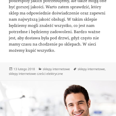
podzespoły jakich potrzebujemy, ale także mogą one
być gorszej jakości. Warto zatem sprawdzić, który
sklep ma odpowiednie doświadczenie oraz zapewni
nam najwyższą jakość obsługi. W takim sklepie
będziemy mogli znaleźć wszystko, co jest nam
potrzebne i będziemy zadowoleni. Bardzo ważne
jest, aby dostawa była pod drzwi, gdyż często nie
mamy czasu na chodzenie po sklepach. W sieci
możemy kupić wszystko.
Data
Kategorie
Tagi
13 lutego 2018
sklepy internetowe
sklepy internetowe
,
publikacji
sklepy internetowe cześci elektryczne